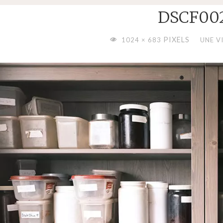
DSCF00
FULL
PIXELS
1024 × 683
UNE V
SIZE