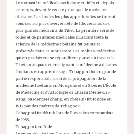
Le monastère médical ouvrit donc en 1696 et, depuis
ce temps, devint le centre principal de médecine
tibétaine. Les études les plus approfondies se tinrent
sous ses auspices avec, en tête de file, certains des
plus grands médecins du Tibet. La première série de
toiles et de peintures médicales illustrant toute la
science de la médecine tibétaine fut peinte et
préservée dans ce monastère. Les moines-médecins
qui en graduèrent se répandirent partout à travers le
Tibet, pratiquant et enseignant la médecine à d’autres
étudiants en apprentissage. Tchagpori fut en grande
partie responsable aussi de la propagation de la
médecine tibétaine en Mongolie et en Sibérie. L’École
de Médecine et d’Astrologie de Lhassa (Mène-Tsi-
Kang, ou Mentseekhang, en tibétain) fut fondée en
1912 par des maîtres de Tchagpori.
Tchagpori fut détruit lors de l’invasion communiste
de 1959.
Tchagpori, en Inde
Le vénérable docteur Trogawa Rinpotché était un