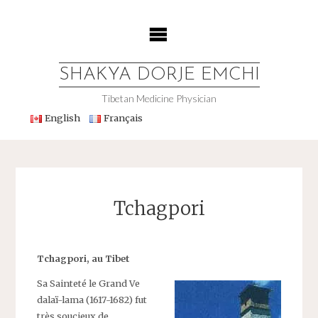
Skip
to
content
SHAKYA DORJE EMCHI
Tibetan Medicine Physician
English
Français
Tchagpori
Tchagpori, au Tibet
Sa Sainteté le Grand Ve
dalaï-lama (1617-1682) fut
très soucieux de