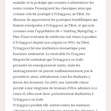
maladie; et la pratique qui consiste à administrer les
soins comme l’enseignent les classiques ainsi que
comme cela fut pratiqué à Tchagpori, au Tibet. En
dharma, ils apprennent les pratiques bouddhiques qui
étaient enseignées à Tchagpori, au Tibet, et qui sont
connues sous l’appellation de « Youthog Nyingthig ».
Plus d’une trentaine de médecins ont réussi à graduer
à Tchagpori depuis son origine en 1992. Au Tibet,
Tchagpori fut une institution monastique pour
hommes seulement. Le vénérable Dr Trogawa
Rinpotché souhaitait que Tchagpori, en Inde,
permette un enseignement mixte, mais les
aménagements ne purent malheureusement pas le
permettre; ainsi, initialement, tous les étudiants y
furent des hommes. En 2003, une nouvelle classe
permit à une vingtaine de femmes d’être admises à ce
cours et, elles sont donc présentement étudiantes à
Tchagpori, en Inde.
Tchagpori produit elle-même toutes les mixtures
administrées par ses médecins et tient des cliniques à